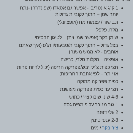
1 ק"ג אונטריב
-
אפשר גם אסאדו (שפונדרה) -נתח
יותר שמן – חתוך לקוביות גדולות
זנב שור / עצמות מח (אופציונלי)
מלח, פלפל
שומן בקר (אפשר שמן זית) – לטיגון הבסיסי
בצל גדול – חתוך לקוביות/טבעות/וודג'ס (איך שאתם
אוהבים - לא ממש משנה)
אופציה – מקלות סלרי, כרישה
חצי כפית צ'ילי יבש/פפריקה חריפה (יכול להיות פחות
או יותר – לפי אהבת החריפות)
כפית פפריקה מתוקה
חצי עד כפית פפריקה מעושנת
4-6 שיני שום קצוץ / כתוש
1 גזר מגורר על פומפיה גסה
2 עלי דפנה
2-3 ענפי טימין
ציר בקר
/ מים