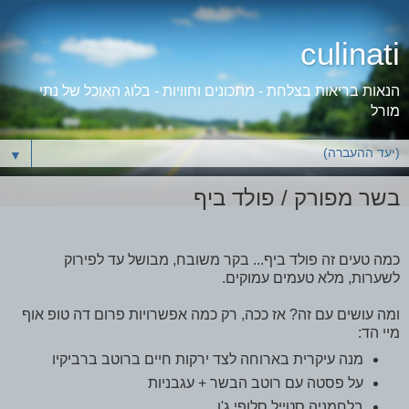
culinati
הנאות בריאות בצלחת - מתכונים וחוויות - בלוג האוכל של נתי
מורל
▼
בשר מפורק / פולד ביף
כמה טעים זה פולד ביף... בקר משובח, מבושל עד לפירוק
לשערות, מלא טעמים עמוקים.
ומה עושים עם זה? אז ככה, רק כמה אפשרויות פרום דה טופ אוף
מיי הד:
מנה עיקרית בארוחה לצד ירקות חיים ברוטב ברביקיו
על פסטה עם רוטב הבשר + עגבניות
בלחמניה סטייל סלופי ג'ו