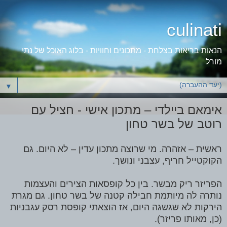
culinati
הנאות בריאות בצלחת - מתכונים וחוויות - בלוג האוכל של נתי
מורל
▼
אימאם ביילדי – מתכון אישי - חציל עם
רוטב של בשר טחון
ראשית – אזהרה. מי שרוצה מתכון עדין – לא היום. גם
הקוקטייל חריף, עצבני ונושך.
הפריזר ריק מבשר. בין כל קופסאות הצירים והעצמות
נותרה לה מיותמת חבילה קטנה של בשר טחון. גם מגרת
הירקות לא שגשגה היום, אז הוצאתי קופסת רסק עגבניות
(כן, מאותו פריזר).