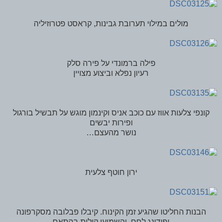
מולים במילוי תערובת גבינות, קראסט פטרוזיליה
פילה ברמונדי על פירה סלק
רעיון נפלא וביצוע מצויין
קונפי צלעות אווז עם כוכב אניס וקינמון מוגש על תבשיל בורגול
ופירות יבשים
נושר מהעצם…
ירון חוטף צלעית
הבנות החליטו שהגיע זמן הקינוח. קיבלו פבלובה מסקרפונה
ופודינג לחם, והשמיעו קולות בהתאם