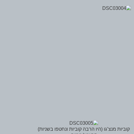
קוביות מנצ’גו (היו הרבה קוביות ונחטפו בשניות)