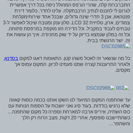
התברברות קלה, שהרי הג’פס המהולל ניסה בכל דרך אפשרית
לגרום לי להכנס לנתיב הרכבתקלה. עלינו לחדר. כלומר דירת
פנטהאוז, אכן 3 חדרי שינה גדולים, שבכל אחד שירותימקלחת
צמודים, ארון, טלויזית LCD 32. סלון ענק ומטבח שיכול לאפשר ל-3
טבחים לעבוד במקביל. וכל הדירה הזו מוקפת במרפסת פתוחה.
וכל זה במלון שנמצא בדיוק על יד שוק מחניודה. איך הן עושות את
זה. ישר הרגשתי בבית.
כל מה שנשאר זה לאכול משהו קטן. התאומות דאגו למקום
בסדנא
,
ולאחר התרעננות קצרה שמנו פעמינו לכיוון. המקום עמוס אך
מקסים.
עד שהתפנה המקום המיועד לנו השקו אותנו בכמה כוסות קאווה
שלא נרגיש בודדות. בעוד סיג ואני יושבות על הספות הנוחות עם
כוס השתיה, איריס ארבה למארחת וספרה כל מקום שהתפנה…
כשהתיישבנו סופסוף, אחרי 20 דקות, מצב הרוח רק הלך
והשתפר…