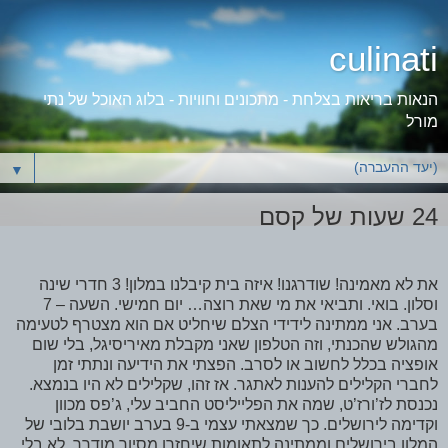
culinati
הנאות בריאות בצלחת - מתכונים וחוויות - בלוג האוכל של נתי
מורל
▼
24 שעות של קסם
את לא מאמינה! שודרגנו! איזה בית קיבלנו במלון! 3 חדרי שינה
וסלון. בואי. ותביאי את מי שאת רוצה… יום חמישי. השעה – 7
בערב. אני ממתינה לידידי הצלם שיחליט אם הוא מצטרף לטעימה
מהגולש שהכנתי, וזה הטלפון שאני מקבלת מאיריסיגל, בלי שום
אופציה בכלל לחשוב או לסרב. הפצתי את הידיעה ונתתי זמן
לחברי הקלילים להענות לאתגר. אז זהו, שקלילים לא היו בנמצא.
נכנסת לז’ורז’ט, שמה את הפלייליסט החביב עלי, ג’פס מכוון
וקדימה לירושלים. כך שמצאתי עצמי ב-9 בערב יושבת בלובי של
המלון בירושלים וממתינה לתאומות שיחזרו מסיור מודרך. לא בלי