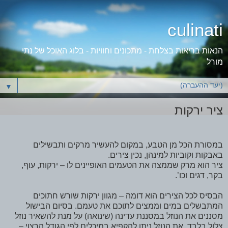
culinati
הנאות בריאות בצלחת - מתכונים וחוויות - בלוג האוכל של נתי
מורל
▼
ציר ירקות
במסורת הכל מן הטבע, במקום להעשיר מרקים ותבשילים
באבקות וקוביות למינהן, נכין צירים.
ציר הוא מרק שממצה את הטעמים האופיינים לו – ירקות, עוף,
בקר, דגים וכו’.
הבסיס לכל הצירים הוא דומה – מגוון ירקות שורש חתוכים
המתבשלים במים וממצים לתוכם את טעמם. בסיום הבישול
מסננים את הנוזל במסננת עדינה (שינואה) על מנת להשאיר נוזל
צלול בלבד. את הנוזל ניתן להקפיא במיכלים לפי הגודל הרצוי –